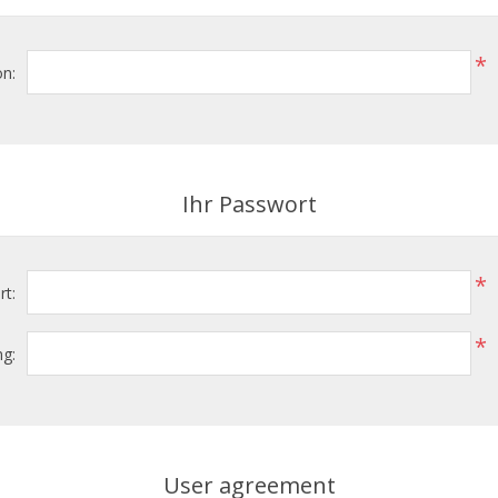
*
on:
Ihr Passwort
*
t:
*
g:
User agreement