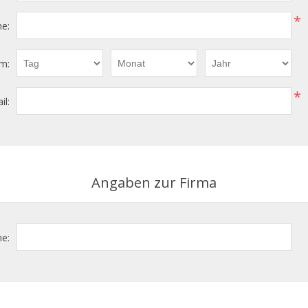
*
e:
m:
*
il:
Angaben zur Firma
e: