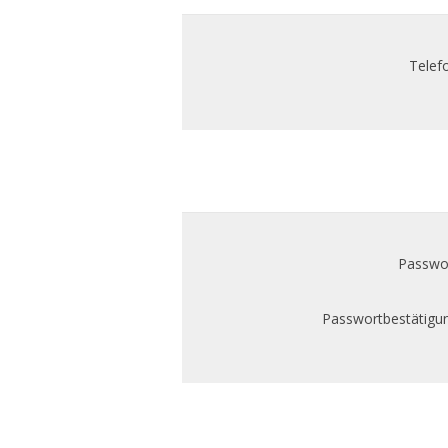
Telef
Passwor
Passwortbestätigun