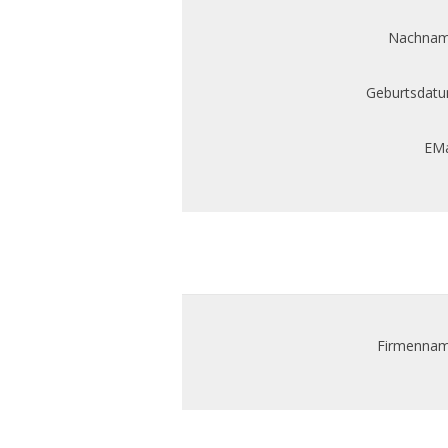
Nachnam
Geburtsdatu
EMa
Firmennam