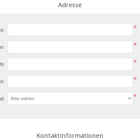
Adresse
*
se:
*
r:
*
hl:
*
rt:
*
d:
Kontaktinformationen