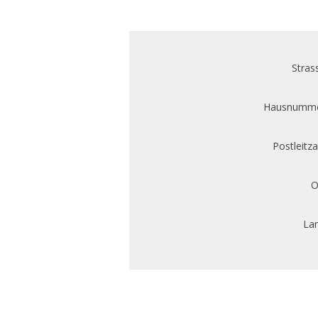
Stras
Hausnumme
Postleitza
O
Lan