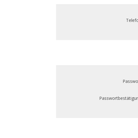
Telef
Passwor
Passwortbestätigun