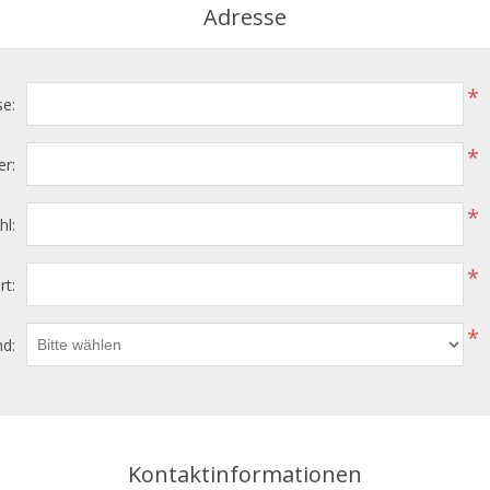
Adresse
*
se:
*
r:
*
hl:
*
rt:
*
d:
Kontaktinformationen