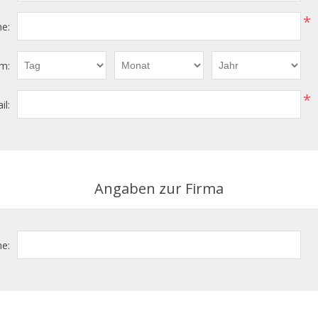
*
e:
m:
*
il:
Angaben zur Firma
e: