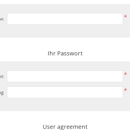
*
on:
Ihr Passwort
*
t:
*
g:
User agreement