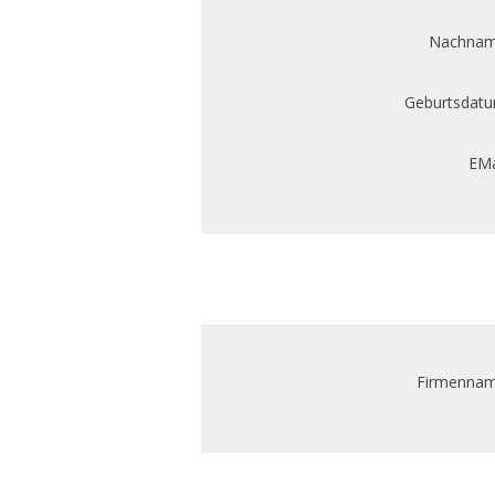
Nachnam
Geburtsdatu
EMa
Firmennam