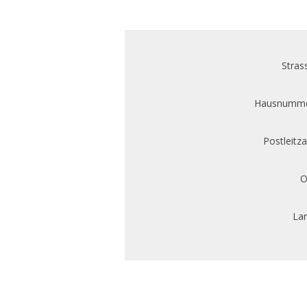
Stras
Hausnumme
Postleitza
O
Lan